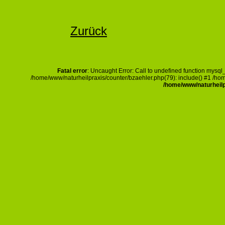
Zurück
Fatal error
: Uncaught Error: Call to undefined function mysq
/home/www/naturheilpraxis/counter/bzaehler.php(79): include() #1 /hom
/home/www/naturheilp